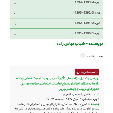
دوره 4 (1393-1394)
دوره 3 (1392-1393)
دوره 2 (1391-1392)
دوره 1 (1390-1391)
نویسنده =
شهاب عباس زاده
1
تعداد مقالات:
جامعه شناسی شهری
بررسی و تحلیل مؤلفه های تأثیرگذار بر بهبود کیفیت فضایی پیاده
راه ها به منظور افزایش سطح تعاملات اجتماعی، مطالعه موردی؛
محورهای تربیت و ولیعصر تبریز
شهاب عباس زاده؛ سودا تمری
دوره 1، شماره 4 ، آبان 1391، ، صفحه
95-104
چکیده
با شروع انقلاب صنعتی،اختراع اتومبیل و گسترش شهرها، به
تدریج اولویت دادن به نقش عابر پیاده و فضاهای پیاده‌محور در شهرها
و فضاهای شهری کمرنگ شده و از کیفیت فضایی عرصه‌های عمومی