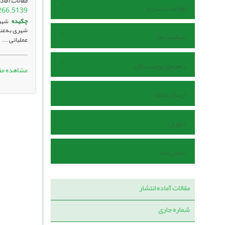
مقالات آماده
اطلاعات نشریه
266.5139
چکیده
شهره
سیاست ها
عملیاتی ...
راهنمای نویسندگان
مشاهده مق
ارسال مقاله
داوران
تماس با ما
مقالات آماده انتشار
شماره جاری