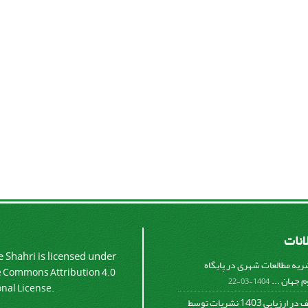
لانات
 Shahri is licensed under
شریه مطالعات شهری در پایگاه
e Commons Attribution 4.0
 جهان ...
1404-03-22
onal License.
کسب رتبه الف در ارزیابی 1403 نشریات توسط