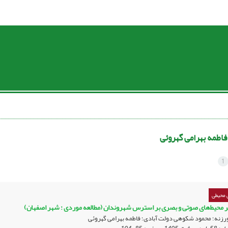
فاطمه بهرامی گهروئی
1
 محیطی
ثیر محیط‌های صوتی و بصری بر استرس شهروندان (مطالعه موردی : شهر اصفهان)
ورزنه؛ محمود شکوهی دولت آبادی؛ فاطمه بهرامی گهروئی