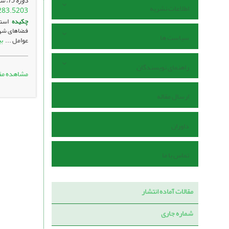
دوره 15، شماره 58 ، اردیبهشت 1405، ، صفحه
اطلاعات نشریه
283.5203
چکیده
استر
فضاهای شهری
سیاست ها
ب
عوامل ...
راهنمای نویسندگان
مشاهده مق
ارسال مقاله
داوران
تماس با ما
مقالات آماده انتشار
شماره جاری