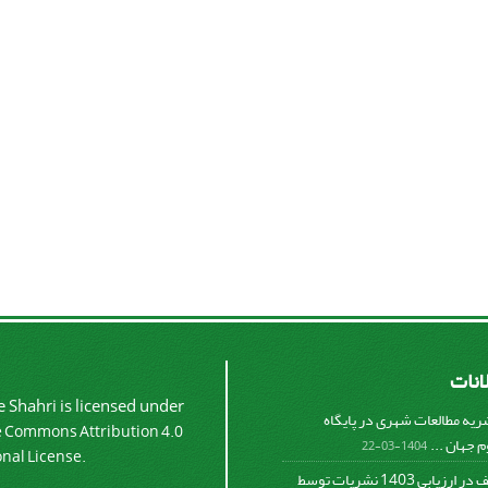
لانات
 Shahri is licensed under
شریه مطالعات شهری در پایگاه
e Commons Attribution 4.0
 جهان ...
1404-03-22
onal License.
کسب رتبه الف در ارزیابی 1403 نشریات توسط