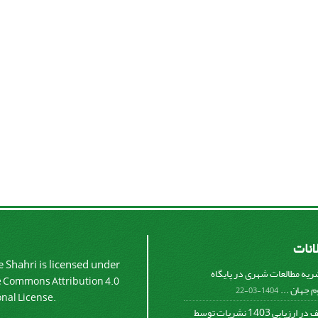
لانات
 Shahri is licensed under
شریه مطالعات شهری در پایگاه
e Commons Attribution 4.0
 جهان ...
1404-03-22
onal License.
کسب رتبه الف در ارزیابی 1403 نشریات توسط