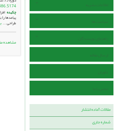
دوره 15، شماره 58 ، اردیبهشت 1405، ، صفحه
اطلاعات نشریه
886.5174
چکیده
افزا
پیامدها را 
سیاست ها
ب
طراحی ...
راهنمای نویسندگان
مشاهده مق
ارسال مقاله
داوران
تماس با ما
مقالات آماده انتشار
شماره جاری