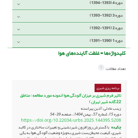
دوره 4 (1393-1394)
دوره 3 (1392-1393)
دوره 2 (1391-1392)
دوره 1 (1390-1391)
کلیدواژه‌ها =
غلظت آلاینده‌های هوا
1
تعداد مقالات:
برنامه ریزی شهری
تاثیر فرم شهری بر میزان آلودگی هوا (نمونه مورد مطالعه : مناطق
22 گانه شهر تهران )
زینب عادلی؛ آذین پیراسته
دوره 15، شماره 57 ، بهمن 1404، ، صفحه
39-54
https://doi.org/10.22034/urbs.2025.144395.5208
چکیده
با گسترش روزافزون شهرنشینی و تغییرات ساختاری در کالبد
شهری، کیفیت محیط‌زیست شهری به‌ویژه وضعیت آلودگی هوا به یکی