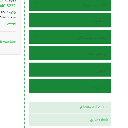
دوره 15، شماره 58 ، اردیبهشت 1405، ، صفحه
اطلاعات نشریه
040.5232
چکیده
کافه
ظرفیت شکل‌د
سیاست ها
بیشتر
راهنمای نویسندگان
مشاهده مق
ارسال مقاله
داوران
تماس با ما
مقالات آماده انتشار
شماره جاری