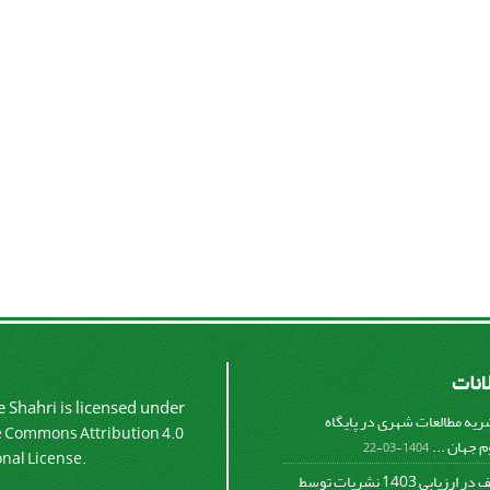
لانات
 Shahri is licensed under
شریه مطالعات شهری در پایگاه
e Commons Attribution 4.0
 جهان ...
1404-03-22
onal License.
کسب رتبه الف در ارزیابی 1403 نشریات توسط