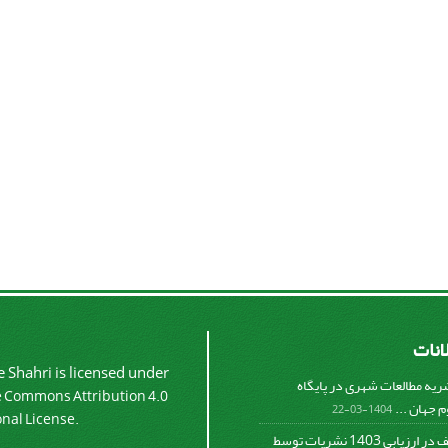
لانات
 Shahri is licensed under
شریه مطالعات شهری در پایگاه
e Commons Attribution 4.0
 جهان ...
1404-03-22
onal License.
کسب رتبه الف در ارزیابی 1403 نشریات توسط