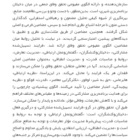
سازمان‌دهنده»‌ و «ارائه‌ الگوی مفهومی تحقق وفاق جمعی در میان دخیلان
برنامه‌ریزی شهری» است. بدین‌منظور، با جست وجو و بررسی نظام‌مند منابع،
بهره‌گیری از شیوه کیفی تحلیل مضمون و رهیافتی استقرایی، کدگذاری
دستی متون تا مرحله اشباع نظری انجام شد و سپس، مضامین فرعی و اصلی
شکل گرفتند. همچنین، مضامین از طریق مثلث‌سازی نظری و تطبیق با
دیدگاه‌های پیشین، اعتبارسنجی گردیدند. در نهایت، با تحلیل روابط میان
مضامین، الگوی مفهومی تحقق وفاق ارائه شد. «فرایند تسهیل‌شده
مشارکتی»، «دخیلان‌وکنشگران»، «گفتمان‌وعمل ارتباطی»، «مدیریت تعارض»،
«روابط‌ و مناسبات قدرت» و «مدیریت انطباقی» به‌عنوان مضامین اصلی
شناسایی گردیدند. آنها در تعاملی متقابل، تحقق وفاق را ممکن می‌سازند و
فقدان هر یک، فرایند را مختل می‌کند. در این‌راستا، «نظریه‌ ارتباطی»
هابرماس، «حق به شهر» لوفور، «تکثرگرایی معاصر»، «قدرت» فوکو و «نظریه
پیچیدگی»، اعتبار مضامین را تأیید می‌کنند. الگوی پیشنهادی، چارچوبی را
برای هدایت برنامه‌ریزی مشارکتی در زمینه‌ها و مقیاس‌های مختلف فراهم
می‌کند و با کاهش تعارضات، وفاقی مؤثر، عادلانه و پایدار را ممکن می‌سازد.
طبق آن، تحقق وفاق در گرو «فرایند تسهیل‌شده مشارکتی» و درگیری فعال
«دخیلان‌وکنشگران» است؛ «گفتمان‌وعمل ارتباطی» و توجه به «روابط‌ و
مناسبات قدرت» پیش‌شرط مدیریت مؤثر تعارضات و توجه به منافع متکثر
است و «مدیریت انطباقی»، ارزیابی انتقادی، پایش و یادگیری مداوم و اصلاح
سیاست‌ها را تضمین می‌کند. با وجود قابلیت بومی‌سازی و تمرکز بر جنبه‌های