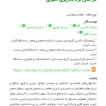
نوع مقاله : مقاله پژوهشی
نویسندگان
2
2
1
عرفانه قنبری
مهرناز مولوی
صابر محمدپور
3
سهند لطفی
پژوهشگر دکتری، گروه شهرسازی، دانشکده معماری و هنر، دانشگاه گیلان،
1
رشت، ایران.
دانشیار، گروه شهرسازی، دانشکده معماری و هنر، دانشگاه گیلان، رشت،
2
ایران.
دانشیار طراحی‌شهری، گروه شهرسازی، دانشکده هنر و معماری، دانشگاه
3
شیراز، شیراز، ایران.
https://doi.org/10.22034/urbs.2025.143721.5166
چکیده
دگرگونی‌های اقتصادی، اجتماعی و سیاسی جوامع شهری و ظهور منافع و
ارزش‌های متعارض، برنامه‌ریزی شهری معاصر را به‌سوی ضرورت وفاق جمعی
و همگرایی دخیلان برای درک منافع مشترک سوق داده‌است؛ با این‌حال، وفاق
به‌عنوان مفهومی مستقل و چندبعدی در ادبیات برنامه‌ریزی شهری، نیازمند
تبیین عمیق نظری و ساختاری است. پژوهش حاضر، در پی شناسایی «مضامین