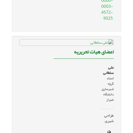
0000-
0003-
4572-
9025
اعضای هیات تحریریه
علی
سلطانی
استاد
گروه
شهرسازی
دانشگاه
شیراز
طراحی
شهری
LP8QFnoECBUQAQ&usg=AOvVaw3C0oMM_8wsbMn_LxuQMvrM