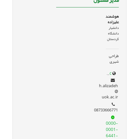
مدیر مسئول
هوشمند
علیزاده
دانشیار
دانشگاه
کردستان
طراحی
شهری
www.google.com/url?sa=t&source=web&rct=j&opi=89978449&url=research.uok.ac.ir/~halizadeh/&ved=2ahUKEwiQ5I_plqKJAxVT_7sIHREzMxgQFnoECBUQAQ&usg=AOvVaw2hK7YE44bFTsAGA7h-lG8c
h.alizadeh
uok.ac.ir
08733666771
0000-
0001-
6441-