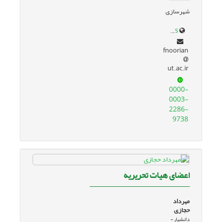
شهرسازی
profile.ut.ac.ir/fa/~fnoorian/prizes
fnoorian
ut.ac.ir
0000-
0003-
2286-
9738
اعضای هیات تحریریه
مهرداد
حجازی
دانشیار-