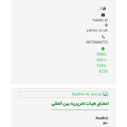
www.google.com/url?sa=t&source=web&rct=j&opi=89978449&url=research.uok.ac.ir/~khabibi/&ved=2ahUKEwjHirLun6KJAxWF87sIHfNUEc0QFnoECBcQAQ&usg=AOvVaw1N0iwhQUpU3mxxq66Xv208
habibi_ki
yahoo.co.uk
08733666772
0000-
0001-
5492-
8259
اعضای هیات تحریریه بین المللی
Nadhir
Al-