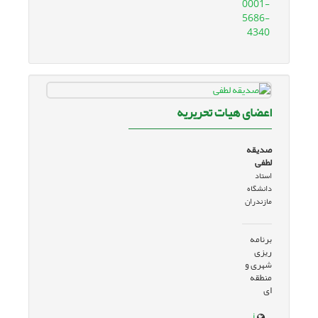
0001-
5686-
4340
اعضای هیات تحریریه
صدیقه
لطفی
استاد
دانشگاه
مازندران
برنامه
ریزی
شهری و
منطقه
ای
www.google.com/url?sa=t&source=web&rct=j&opi=89978449&url=rms.umz.ac.ir/~slotfi/&ved=2ahUKEwjI9qqI4KeJAxW9T6QEHQKuChAQFnoECBMQAQ&usg=AOvVaw2jVUl8aswN-O1q6cL1xc4i