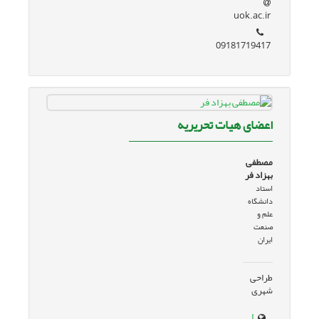
uok.ac.ir
09181719417
اعضای هیات تحریریه
مصطفی
بهزاد فر
استاد
دانشگاه
علم و
صنعت
ایران
طراحی
شهری
www.google.com/url?sa=t&source=web&rct=j&opi=89978449&url=www.iust.ac.ir/find-27.7655.9852.fa.html&ved=2ahUKEwirwYPsx6eJAxXX3AIHHdF4K_sQFnoECBcQAQ&usg=AOvVaw31igYklNz70JmktymN-gIL