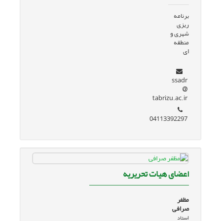
برنامه
ریزی
شهری و
منطقه
ای
ssadr
tabrizu.ac.ir
04113392297
اعضای هیات تحریریه
مظفر
صرافی
استاد