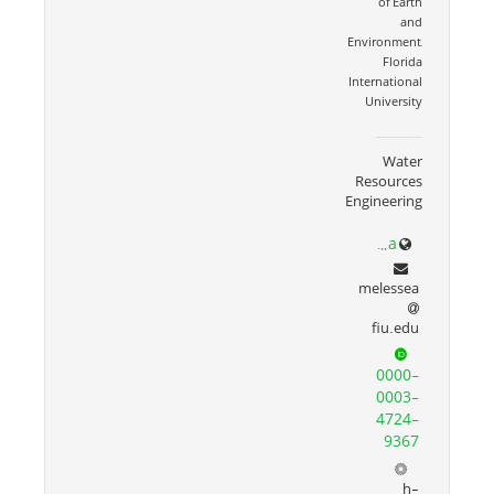
of Earth
and
Environment,
Florida
International
University
Water
Resources
Engineering
faculty.fiu.edu/~melessea/
melessea
fiu.edu
0000-
0003-
4724-
9367
h-