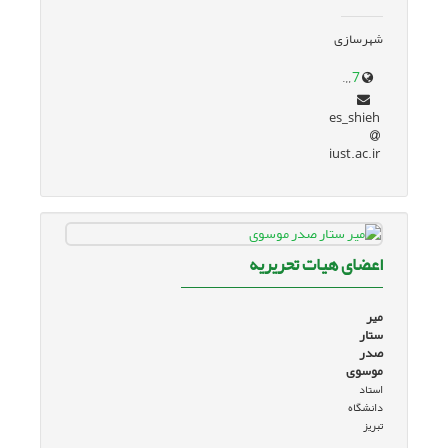
شهرسازی
www.iust.ac.ir/page/13004/%D8%AF%DA%A9%D8%AA%D8%B1-%D8%A7%D8%B3%D9%85%D8%A7%D8%B9%DB%8C%D9%84-%D8%B4%DB%8C%D8%B9%D9%87
es_shieh
iust.ac.ir
اعضای هیات تحریریه
میر
ستار
صدر
موسوی
استاد
دانشگاه
تبریز