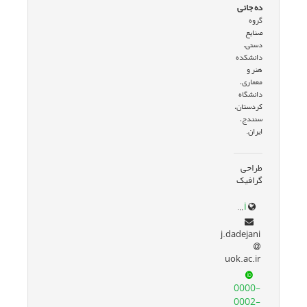
ده جانی
گروه
صنایع
دستی،
دانشکده
هنر و
معماری،
دانشگاه
کردستان،
سنندج،
ایران.
طراحی
گرافیک
research.uok.ac.ir/~jdadejani/
j.dadejani
uok.ac.ir
0000-
0002-