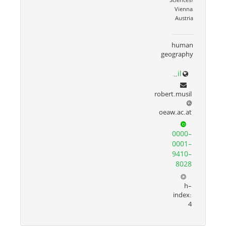
Sciences),
Vienna,
Austria
human
geography
www.oeaw.ac.at/en/isr/team/rg-innovation-and-urban-economy/robert-musil
robert.musil
oeaw.ac.at
0000-
0001-
9410-
8028
h-
index:
4