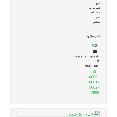
گروه
شهرسازی
دانشگاه
شهید
بهشتی
شهرسازی
www.google.com/url?sa=t&source=web&rct=j&opi=89978449&url=ece.sbu.ac.ir/~sarrafi&ved=2ahUKEwjB46Gb36eJAxUvUaQEHcHlDSYQFnoECBkQAQ&usg=AOvVaw34S5p6jGuT4FZkIZYxCyoB
mozaffar_sarrafi
hotmail.com
0000-
0001-
5662-
7898