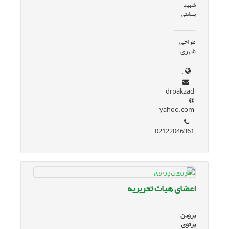
شهید
بهشتی
طراحی
شهری
EWkQFnoECBMQAQ&usg=AOvVaw3NCAX4ADSQtKEjFr4NxXoG
drpakzad
yahoo.com
02122046361
اعضای هیات تحریریه
پروین
پرتوی