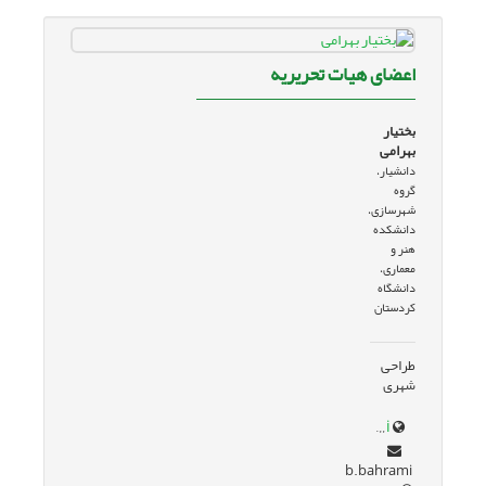
اعضای هیات تحریریه
بختیار
بهرامی
دانشیار،
گروه
شهرسازی،
دانشکده
هنر و
معماری،
دانشگاه
کردستان
طراحی
شهری
uok.ac.ir/~b.bahrami
b.bahrami