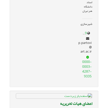
استاد
دانشگاه
هنر تهران
شهرسازی
www.google.com/url?sa=t&source=web&rct=j&opi=89978449&url=faculty.art.ac.ir/partovi/fa&ved=2ahUKEwiFg5Wb26eJAxUQTKQEHUEMF9kQFnoECBMQAQ&usg=AOvVaw2MgHuaxZ6XRGb-yx8OqM39
p.partovi
art.ac.ir
0000-
0003-
4287-
9335
اعضای هیات تحریریه