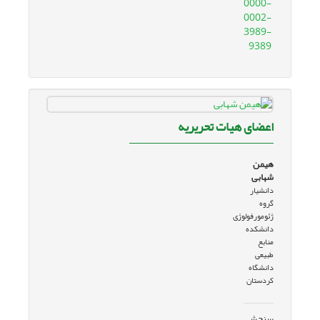
0000-
0002-
3989-
9389
اعضای هیات تحریریه
هیمن
شهابی
دانشیار
گروه
ژئومورفولوژی
دانشکده
منابع
طبیعی
دانشگاه
کردستان
سنجش