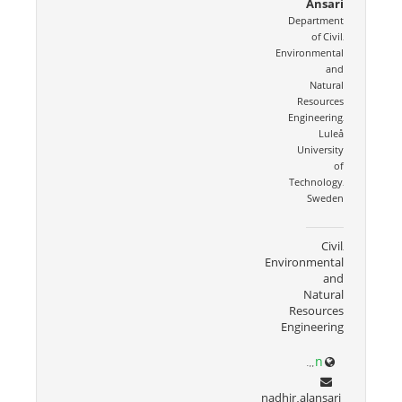
Ansari
Department
of Civil,
Environmental
and
Natural
Resources
Engineering,
Luleå
University
of
Technology,
Sweden
Civil,
Environmental
and
Natural
Resources
Engineering
www.ltu.se/staff/n/nadhir-1.33715?l=en
nadhir.alansari