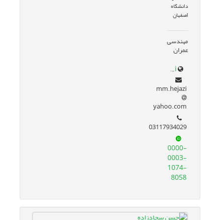
دانشگاه
اصفهان
مهندسی
عمران
eng.ui.ac.ir/m.hejazi
mm.hejazi
yahoo.com
03117934029
0000-
0003-
1074-
8058