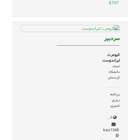
8797
سردبیر
کیومرث
ایراندوست
استاد
دانشگاه
کردستان
برنامه
ریزی
شهری
www.google.com/url?sa=t&source=web&rct=j&opi=89978449&url=research.uok.ac.ir/~kairandoost/&ved=2ahUKEwj2rr_gn6KJAxUWiv0HHUkjBewQFnoECBcQAQ&usg=AOvVaw3jeZd1C71RuhQ0TrGhjJq4
kau1348