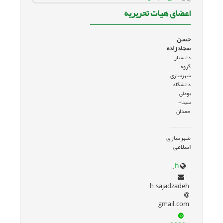
اعضای هیات تحریریه
حسن
سجادزاده
دانشیار
گروه
شهرسازی
دانشگاه
بوعلی
سینا-
همدان
شهرسازی
اسلامی
art.basu.ac.ir/~sajadzadeh
h.sajadzadeh
gmail.com