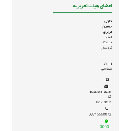
اعضای هیات تحریریه
حاجی
حسین
عزیزی
استاد
دانشگاه
کردستان
زمین
شناسی
BbYQFnoECBgQAQ&usg=AOvVaw2iUiKYaDsxyXbQAY9IqexG
hossien_azizi
uok.ac.ir
08716660073
0000-