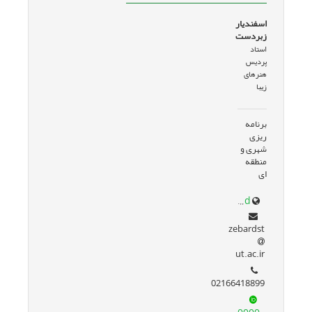
اسفندیار
زبردست
استاد
پردیس
هنرهای
زیبا
برنامه
ریزی
شهری و
منطقه
ای
www.google.com/url?sa=t&source=web&rct=j&opi=89978449&url=profile.ut.ac.ir/~zebardst&ved=2ahUKEwjlz5yt3KeJAxUadqQEHcHdNFQQFnoECBoQAQ&usg=AOvVaw3wlJBXNqEyaU6pBdOfTPgd
zebardst
ut.ac.ir
02166418899