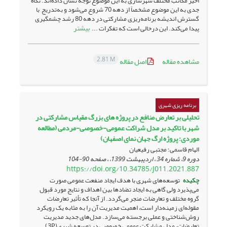
اخیر مکاتب مختلف شهرسازی به این موضوع توجه نشان داده‌اند. نگاه
جدی به این موضوع مشخصاً از دهه 70 شروع می‌شود و به‌تدریج با
گسترش اندیشه برنامه‌ریزی مشارکتی در دهه 80 رشد چشمگیری
بیشتر
پیدا می‌کند. این درحالی است که تفکرات ...
2.81 M
مشاهده مقاله
اصل مقاله
برنامه ریزی شهری
تحلیلی بر تعارض منافع در پروژه های بزرگ مقیاس مشارکتی در
شهر با تاکید بر مدل شراکت عمومی-خصوصی-مردمی (مطالعه
موردی: پروژه ارگ جهان نمای اصفهان)
الهام قاسمی؛ مجتبی رفیعیان
دوره 9، شماره 34 ، اردیبهشت 1399، ، صفحه
90-104
https://doi.org/10.34785/J011.2021.887
چکیده
توسعه‌های شهری با هدف ایجاد منفعت عمومی صورت
می‌پذیرد ولی گاهی به ایجاد تضادها بین اهداف و نتایج مورد قبول
گروه مختلف و تعارضات منجر می‌گردد. از آنجا که تأثیر تعارضات
مقوله‌ای زمینه‌دار است، اهمیت مدیریت آن را به مثابه‌ یک رویکرد
روش‌شناختی و عملی برجسته می‌سازد. مدل‌های جدید مدیریت
تعارضات، مدل مشارکت عمومی خصوصی در توسعه شهری(3P) ...