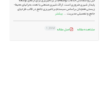
این رو گنجاندن خدمات بوم­نظام در برنامه­ریزی برای ارتقای توسعه
پایدار شهری ضروری است. اراک شهری صنعتی با تعدد بحران­های محیط­
زیستی همچنان براساس سیستم برنامه­ریزی جامع در قالب طرح­های
بیشتر
جامع و تفصیلی مدیریت ...
1.39 M
مشاهده مقاله
اصل مقاله