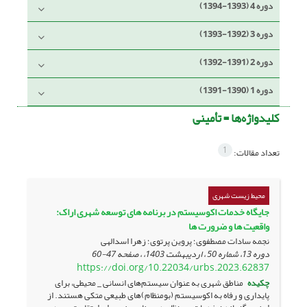
دوره 4 (1393-1394)
دوره 3 (1392-1393)
دوره 2 (1391-1392)
دوره 1 (1390-1391)
کلیدواژه‌ها =
تأمینی
1
تعداد مقالات:
محیط زیست شهری
جایگاه خدمات اکوسیستم در برنامه های توسعه شهری اراک:
واقعیت ها و ضرورت ها
نجمه سادات مصطفوی؛ پروین پرتوی؛ زهرا اسدالهی
دوره 13، شماره 50 ، اردیبهشت 1403، ، صفحه
47-60
https://doi.org/10.22034/urbs.2023.62837
چکیده
مناطق شهری به عنوان سیستم‌های انسانی _ محیطی، برای
پایداری و رفاه به اکوسیستم (بوم­نظام)‌های طبیعی متکی هستند. از