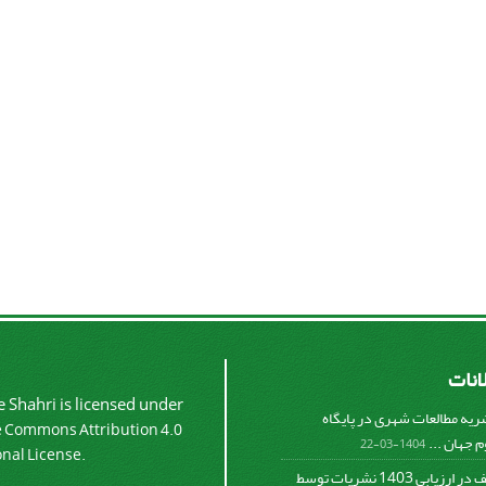
لانات
 Shahri is licensed under
شریه مطالعات شهری در پایگاه
e Commons Attribution 4.0
 جهان ...
1404-03-22
onal License.
کسب رتبه الف در ارزیابی 1403 نشریات توسط