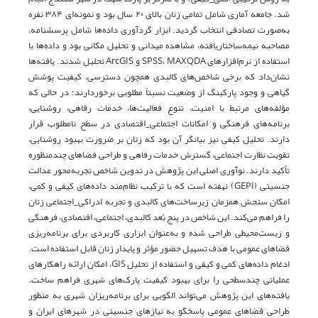
شد. جامعه آماری شامل تمامی زنان بالای ۲۰ سال بود و نمونه‌ای ۳۸۴ نفره
به‌صورت تصادفی انتخاب گردید. ابزار گردآوری داده‌ها شامل پرسشنامه،
مصاحبه نیمه‌ساختاریافته، مشاهده میدانی و تحلیل مکانی بود و داده‌ها با
استفاده از نرم‌افزارهای SPSS، MAXQDA و ArcGIS تحلیل شدند. یافته‌ها
نشان‌داد که برخی شاخص‌های کالبدی همچون دسترسی، کیفیت پوشش
گیاهی و وجود پارکینگ از وضعیت نسبتاً مطلوبی برخوردارند؛ در حالی که
مؤلفه‌های مرتبط با امنیت، تنوع فعالیت‌ها، خدمات رفاهی، روشنایی،
برنامه‌های فرهنگی و امکانات اجتماعی_اقتصادی در سطح نامطلوب قرار
دارند. تحلیل کیفی نیز بیانگر آن بود که زنان بر ضرورت بهبود روشنایی،
تقویت نظارت اجتماعی، گسترش خدمات رفاهی و طراحی فضاهای چندمنظوره
تأکید دارند. نوآوری اصلی این پژوهش در تدوین شاخص تجربه‌محور عدالت
جنسیتی (GEPI) نهفته است که با ترکیب نظام‌مند داده‌های کیفی و کمی،
امکان سنجش همزمان زیرساخت‌های کالبدی و تجربه ادراکی_اجتماعی زنان
را فراهم می‌کند. این شاخص در پنج بُعد کالبدی، اجتماعی، اقتصادی، فرهنگی
و زیست‌محیطی طراحی شده و به‌عنوان ابزاری کاربردی برای برنامه‌ریزی
فضاهای عمومی با هدف تسهیل حضور مؤثر و پایدار زنان قابل استفاده است.
ادغام داده‌های کمی و کیفی و استفاده از تحلیل GIS، امکان ارائه راهکارهای
عملیاتی چندسطحی را برای بهبود کیفیت پارک‌های شهری فراهم ساخت.
یافته‌های این پژوهش می‌تواند الگویی برای برنامه‌ریزان شهری به منظور
طراحی فضاهای عمومی پاسخگو به نیازهای جنسیتی در شهرهای ایران و