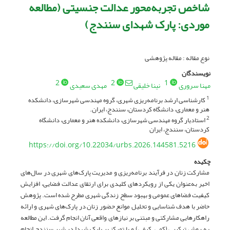
شاخص تجربه‌محور عدالت جنسیتی (مطالعه
موردی: پارک شهدای سنندج)
نوع مقاله : مقاله پژوهشی
نویسندگان
2
2
1
مهنا سروری
نینا خلیقی
مهدی سعیدی
کارشناسی ارشد برنامه‌ریزی شهری، گروه مهندسی شهرسازی، دانشکده
1
هنر و معماری، دانشگاه کردستان، سنندج، ایران.
استادیار گروه مهندسی شهرسازی، دانشکده هنر و معماری، دانشگاه
2
کردستان، سنندج، ایران
https://doi.org/10.22034/urbs.2026.144581.5216
چکیده
مشارکت زنان در فرآیند برنامه‌ریزی و مدیریت پارک‌های شهری در سال‌های
اخیر به‌عنوان یکی از رویکردهای کلیدی برای ارتقای عدالت فضایی، افزایش
کیفیت فضاهای عمومی و بهبود سطح زندگی شهری مطرح شده است. پژوهش
حاضر با هدف شناسایی و تحلیل موانع حضور زنان در پارک‌های شهری و ارائه
راهکارهایی مشارکتی و مبتنی بر نیازهای واقعی آنان انجام گرفت. این مطالعه
به روش ترکیبی (کمی_کیفی) و با تمرکز بر پارک شهدا در شهر سنندج انجام