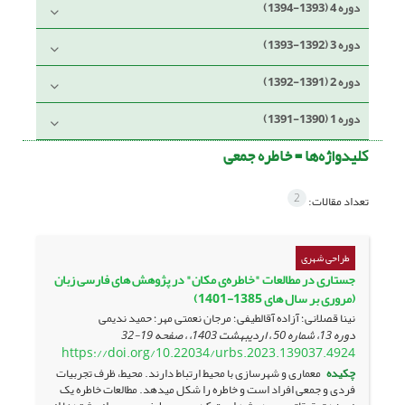
دوره 4 (1393-1394)
دوره 3 (1392-1393)
دوره 2 (1391-1392)
دوره 1 (1390-1391)
کلیدواژه‌ها =
خاطره جمعی
2
تعداد مقالات:
طراحی شهری
جستاری در مطالعات "خاطره‌ی مکان" در پژوهش های فارسی زبان
(مروری بر سال های 1385-1401)
نینا قصلانی؛ آزاده آقالطیفی؛ مرجان نعمتی مهر؛ حمید ندیمی
دوره 13، شماره 50 ، اردیبهشت 1403، ، صفحه
19-32
https://doi.org/10.22034/urbs.2023.139037.4924
چکیده
معماری و شهرسازی با محیط ارتباط دارند. محیط، ظرف تجربیات
فردی و جمعی افراد است و خاطره را شکل می­دهد. مطالعات خاطره یک