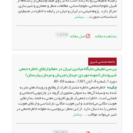
زمینه تحقیقاتی رو به رشد است که بر روی طیف وسیعی از رشته‌ها از
قبیل علوم اجتماعی، علوم انسانی، مطالعات منظر و معماری و شهرسازی
تمرکز دارد. پژوهش­هایی در ایران و جهان در رابطه با خاطره در محیط­های
بیشتر
انسان­ساخت صورت ...
1.03 M
مشاهده مقاله
اصل مقاله
جامعه شناسی شهری
بررسی تطبیقی جایگاه میادین تهران در حفظ و ارتقای خاطره جمعی
شهروندان (نمونه موردی: میدان تجریش و میدان بهارستان)
دوره 1، شماره 4 ، آبان 1391، ، صفحه
69-80
چکیده
خاطره‌جمعی خاطره‌ مشترک افراد از وقایع و رویدادهای تجربه
شده به وسیله آن‌ها، به عنوان عضوی از گروه، در چارچوبی اجتماعی و
فضایی است. خاطرات‌ جمعی از طریق افزودن معنی به فضا، به ارتقای
هویت مکانی می‌انجامند و این هویت مکانی، بازشناسی و ارتقای هویت
شخص را به دنبال دارد. از این منظر، بی‌توجهی به مقوله خاطره‌جمعی در
بیشتر
شهر می‌تواند عواقب ...
740.88 K