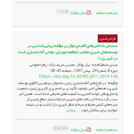
1.27 M
مشاهده مقاله
اصل مقاله
طراحی شهری
سنجش شاخص‌های کالبدی مؤثر بر مؤلفه زیبایی‌شناسی در
توسعه‌های شهری معاصر (مطالعه موردی: نواحی آماده‌سازی شده
در شهر یزد)
مهدی منتظرالحجه؛ بهار نوکار؛ مجتبی شریف نژاد؛ زهرا فتوحی
دوره 8، شماره 29 ، بهمن 1397، ، صفحه
45-58
https://doi.org/10.34785/J011.2019.134
چکیده
در طرح‌های آماده‌سازی زمین به‌عنوان مهم‌ترین الگوی توسعه
شهری دهه‌های اخیر باوجود تأکید بر برنامه‌ریزی کاربری زمین، جمعیت
و حمل‌ونقل، توجه کمتری به کیفیت‌های محیطی شده است. همین امر
سبب گردیده تا این بافت‌های شهری شرایط بسیار سطح پایینی از
جنبه‌های کیفی محیط و سیما و منظر شهری دارا باشند و در نتیجه
بیشتر
نتوانند برای ساکنان خود، ...
839.39 K
مشاهده مقاله
اصل مقاله