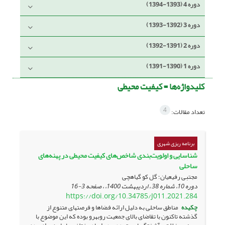
دوره 4 (1393-1394)
دوره 3 (1392-1393)
دوره 2 (1391-1392)
دوره 1 (1390-1391)
کلیدواژه‌ها =
کیفیت محیطی
4
تعداد مقالات:
برنامه ریزی شهری
شناسایی و اولویت‌بندی شاخص‌های کیفیت محیطی در پهنه‌های
ساحلی
مجتبی رفیعیان؛ گل کو گیاهچی
دوره 10، شماره 38 ، اردیبهشت 1400، ، صفحه
3-16
https://doi.org/10.34785/J011.2021.284
چکیده
مناطق ساحلی به دلیل ارائه­ فضاها و فرصت­های متنوع از
گذشته تاکنون با تقاضای بالای جمعیت رو­به­رو بوده که این موضوع با