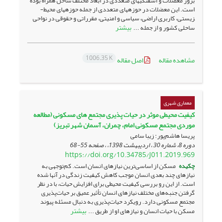
بروز معضلات و آشفتگی­های متعددی در ابعاد مختلف ساحل همراه بوده
است. این معضلات در حوزه­های متعددی از جمله حوزه­های محیط­
زیستی، کاربری اراضی، سیاسی و امنیتی، مقرراتی و حقوقی در نواحی
بیشتر
ساحلی کشور و از جمله ...
1006.35 K
مشاهده مقاله
اصل مقاله
معماری شهری
کیفیت محیطی موثر در حیات پذیری مجتمع های مسکونی (مطالعه
موردی مجتمع مسکونی امام، چمران، آسمان شهر تبریز)
پریسا هاشم‌پور؛ زیبا سامی
دوره 8، شماره 30 ، اردیبهشت 1398، ، صفحه
55-68
https://doi.org/10.34785/J011.2019.969
چکیده
مسکن از اساسی‌ترین نیازهای انسان است. کم‌توجهی به
نیازهای چند بعدی انسان موجب کاهش کیفیت زندگی در آنها شده
است. از این ‌رو بررسی کیفیت محیطی برای افزایش حیات، با در نظر
گرفتن جنبه‌های مختلف نیازهای انسان ‌تأثیر عمیق بر حیات‌پذیری
مجتمع مسکونی دارد. رویکرد حیات‌پذیری به دنبال مسئله پیوند
بیشتر
مسکن با حیات انسان و نیازهای او از طریق ...