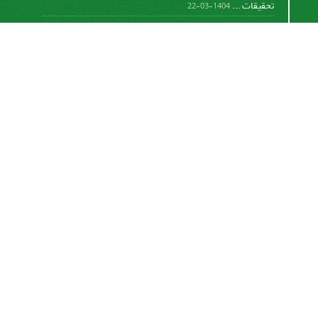
تحقیقات ...
1404-03-22
کسب رتبه الف در ارزیابی 1401 نشریات توسط وزارت علوم،
تحقیقات ...
1402-06-08
اعلام رتبه نشریه مطالعات شهری در پایگاه استنادی علوم جهان
...
782-01-0-298
اعلام رتبه نشریه مطالعات شهری در پایگاه استنادی علوم جهان
...
781-01-0-134
Motaleate Shahri is licensed under a
Creative
Commons Attribution 4.0 International License.
اشتراک خبرنامه
برای دریافت اخبار و اطلاعیه های مهم نشریه در خبرنامه
نشریه مشترک شوید.
اشتراک