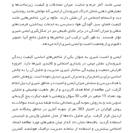
عینی مانند آمار جرم و جنایت، میزان تصادفات و کیفیت زیرساخت‌ها و
معیارهای ذهنی شامل ادراک شهروندان از ایمنی که عواملی مانند روشنایی،
دید و انسجام اجتماعی در آن نقش دارند. علاوه بر این، شاخص‌هایی مانند
کیفیت فضای سبز، آلودگی هوا، دسترسی به خدمات بهداشتی، فرصت‌های
شغلی و میزان آمادگی در برابر بلایای طبیعی نیز در شکل‌گیری ایمنی شهری
مؤثر هستند. به طور کلی، ترکیب این شاخص‌ها و تحلیل جامع آنها، تصویر
دقیق‌تری از وضعیت امنیت و ایمنی شهری ارائه می‌دهد.
ایمنی و امنیت شهری به ‌عنوان یکی از شاخص‌های اساسی کیفیت زندگی
شهروندان، نقش مهمی در پایداری اجتماعی و کالبدی شهرها دارد. امروزه
افزایش جمعیت و پیچیدگی ساختار شهری، مدیریت و تحلیل آن را به چالش
اساسی برای برنامه‌ریزان و مدیران شهری تبدیل نموده است. پژوهش حاضر
با هدف بررسی و سنجش میزان ایمنی و امنیت در مناطق شهری اردبیل انجام
گرفت. این مطالعه از لحاظ هدف کاربردی و از نظر ماهیت توصیفی و تحلیلی
بود تعداد 15 متغیر در قالب 30 سوال پژوهشی با طیف لیکرت پنج گزینه‌ای
تدوین شد و به روش نمونه گیری تصادفی ساده طبقه بندی شده سوالات به
روش کوکران در اختیار 383 نفر از نمونه آماری در مناطق پنجگانه شهر
اردبیل قرار گرفت. برای تحلیل داده‌ها از مدل تحلیلی وازپس و تاپسیس
استفاده گردید. یافته‌ها نشان داد که از میان متغیرهای مورد مطالعه اعتماد
اجتماعی بیشترین و استفاده از سامانه مدیریت ترافیک هوشمند کمترین