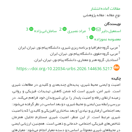
مقالات آماده انتشار
نوع مقاله : مقاله پژوهشی
نویسندگان
3
2
1
اسمعیل دلیر
مراد نصیری
سامان ابی زاده
1
معصومه عموزاده
مربی، گروه جغرافیا و برنامه ریزی شهری، دانشگاه پیام نور، تهران، ایران
1
مربی، گروه حقوق، دانشگاه پیام نور، تهران، ایران
2
استادیار، گروه هنر و معماری، دانشگاه پیام نور، تهران، ایران.
3
https://doi.org/10.22034/urbs.2026.144636.5217
چکیده
امنیت و ایمنی محیط شهری، پدیده‌ای چندبعدی و کلیدی در مطالعات شهری
است. شهر امن، شهری است که ضمن کاهش تهدیدات فیزیکی و روانی،
زمینه ارتقای رفاه و امنیت پایدار را برای شهروندان خود فراهم می‌کند. در
بررسی رابطه بین ایمنی و محیط شهری، دو بعد اساسی در نظر گرفته می‌شود:
بعد اجتماعی (رفتاری و نهادی) و بعد ساختاری (فیزیکی و کالبدی) که با امنیت
شهری مرتبط است. از این منظر، امنیت شهری مستلزم تحلیل همزمان
شاخص‌های فیزیکی، اجتماعی، خدماتی و ذهنی است. همچنین، ارزیابی ایمنی
در محیط‌های شهری معمولاً بر اساس دو دسته معیار انجام می‌شود: معیارهای