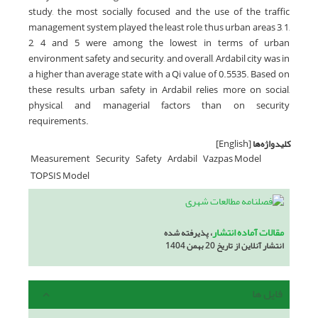
study, the most socially focused and the use of the traffic
management system played the least role, thus urban areas 3, 1,
2, 4 and 5 were among the lowest in terms of urban
environment safety and security, and overall, Ardabil city was in
a higher than average state with a Qi value of 0.5535. Based on
these results, urban safety in Ardabil relies more on social,
physical, and managerial factors than on security
requirements.
کلیدواژه‌ها
[English]
Measurement
Security
Safety
Ardabil
Vazpas Model
TOPSIS Model
مقالات آماده انتشار
، پذیرفته شده
انتشار آنلاین از تاریخ 20 بهمن 1404
فایل ها