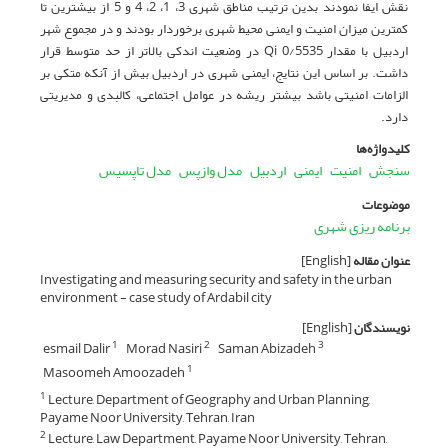
نقش ایفا نمودند بدین ترتیب مناطق شهری 3، 1، 2، 4 و 5 از بیشترین تا
کمترین میزان امنیت و ایمنی محیط شهری برخوردار بودند و در مجموع شهر
اردبیل با مقدار Qi 0/5535 در وضعیت اندکی بالاتر از حد متوسط قرار
داشت. بر اساس این نتایج، ایمنی شهری در اردبیل بیش از آنکه متکی بر
الزامات امنیتی باشد بیشتر ریشه در عوامل اجتماعی، کالبدی و مدیریتی
دارد.
کلیدواژه‌ها
سنجش
امنیت
ایمنی
اردبیل
مدل وازپس
مدل تاپسیس
موضوعات
برنامه ریزی شهری
عنوان مقاله
[English]
Investigating and measuring security and safety in the urban
environment - case study of Ardabil city
نویسندگان
[English]
esmail Dalir
Morad Nasiri
Saman Abizadeh
1
2
3
Masoomeh Amoozadeh
1
Lecture, Department of Geography and Urban Planning,
1
Payame Noor University, Tehran, Iran
Lecture, Law Department, Payame Noor University, Tehran,
2