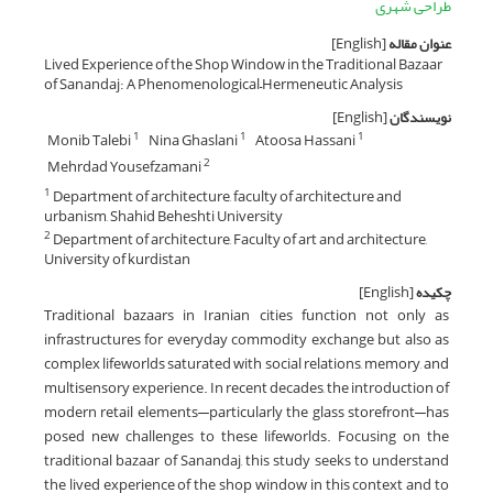
طراحی شهری
عنوان مقاله
[English]
Lived Experience of the Shop Window in the Traditional Bazaar
of Sanandaj: A Phenomenological–Hermeneutic Analysis
نویسندگان
[English]
Monib Talebi
Nina Ghaslani
Atoosa Hassani
1
1
1
Mehrdad Yousefzamani
2
Department of architecture, faculty of architecture and
1
urbanism, Shahid Beheshti University
Department of architecture, Faculty of art and architecture,
2
University of kurdistan
چکیده
[English]
Traditional bazaars in Iranian cities function not only as
infrastructures for everyday commodity exchange but also as
complex lifeworlds saturated with social relations, memory, and
multisensory experience. In recent decades, the introduction of
modern retail elements—particularly the glass storefront—has
posed new challenges to these lifeworlds. Focusing on the
traditional bazaar of Sanandaj, this study seeks to understand
the lived experience of the shop window in this context and to