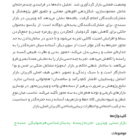
وضعیت فضایی بازار گردآوری شد. تحلیل داده‌ها در فرایندی چندمرحله‌ای
شامل مضمونسازی، شکل‌دهی افق‌های معنایی و تلفیق افق پژوهشگر و
مشارکت‌کنندگان انجام گرفت. یافته‌ها نشان می‌دهد که ویترین در بازار
سنندج، برای مشارکت‌کنندگان پدیده‌ای دوگانه است: از یک‌سو به‌عنوان
حائلی برای کاهش نفوذ گردوغبار، کم‌کردن رنج روزمره چیدن و جمع‌کردن
بساط و افزایش امنیت کالایی تجربه می‌شود و تا حدی در سامان‌دادن به حد
تجاوز حجره‌ها به گذر مؤثر است؛ از سوی دیگر، آستانه سیال حجره–گذر را به
جداره‌ای صلب و رسمی بدل می‌کند، حضور بدنی و نظارت طبیعی کسبه بر
راسته را کاهش می‌دهد، تجربه چندحسی بازار را به نمایش عمدتاً بصری فرو
می‌کاهد، با ساختار شغلی حاکم بر بازار (به‌ویژه مشاغل متکی بر لمس و بو)
ناسازگار است و با سبک زندگی و تصویر ذهنیِ طیف اصلی کاربران بازار
(شامل روستاییان، اقشار کم‌درآمد و سالمندان) هم‌خوانی چندانی ندارد.
نتایج پژوهش بر ضرورت پرهیز از نسخه‌های واحد و ویترین‌محور در نوسازی
بازارهای تاریخی و توجه هم‌زمان به سه محور تأکید می‌کند: تناسب میان نوع
شغل و شیوه نمایش کالا، حفظ و بازتعریف آستانه زنده حجره–گذر و حساسیت
به ترکیب اجتماعی و انتظارات زیبایی‌شناختی کاربران اصلی بازار.
کلیدواژه‌ها
بازار سنتی
ویترین
تجربه زیسته
پدیدارشناسی هرمنوتیکی
سنندج
موضوعات