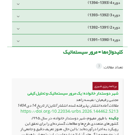
دوره 4 (1393-1394)
دوره 3 (1392-1393)
دوره 2 (1391-1392)
دوره 1 (1390-1391)
کلیدواژه‌ها =
مرور سیستماتیک
3
تعداد مقالات:
برنامه ریزی شهری
شهر دوستدار خانواده: یک مرور سیستماتیک و تحلیل کیفی
مجتبی رفیعیان؛ نفیسه زاهد
مقالات آماده انتشار، پذیرفته شده، انتشار آنلاین از تاریخ
14 دی 1404
https://doi.org/10.22034/urbs.2026.144462.5213
چکیده
با ظهور مفهوم «شهر دوستدار خانواده» در سال ۱۹۹۵،
کشورهای متعددی طرح‌ها و مطالعات گسترده‌ای را برای تحقق این
رویکرد به اجرا درآورده‌اند؛ با این حال، هنوز تعریف دقیق و جامعی از
این مفهوم و ویژگی‌های آن ارائه نشده است. این پژوهش با هدف پر