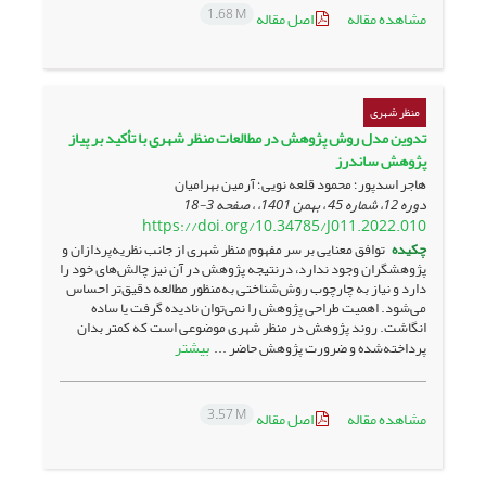
1.68 M
مشاهده مقاله
اصل مقاله
منظر شهری
تدوین مدل روش‌ پژوهش در مطالعات منظر شهری با تأکید بر پیاز
پژوهش ساندرز
هاجر اسدپور؛ محمود قلعه نویی؛ آرمین بهرامیان
دوره 12، شماره 45 ، بهمن 1401، ، صفحه
3-18
https://doi.org/10.34785/J011.2022.010
چکیده
توافق معنایی بر سر مفهوم منظر شهری از جانب نظریه‌پردازان و
پژوهشگران وجود ندارد، درنتیجه پژوهش در آن نیز چالش‌های خود را
دارد و نیاز به چارچوب روش‌شناختی به‌منظور مطالعه دقیق‌تر احساس
می‌شود. اهمیت طراحی پژوهش را نمی‌توان نادیده گرفت یا ساده
انگاشت. روند پژوهش در منظر شهری موضوعی است که کمتر بدان
بیشتر
پرداخته‌شده و ضرورت پژوهش حاضر ...
3.57 M
مشاهده مقاله
اصل مقاله