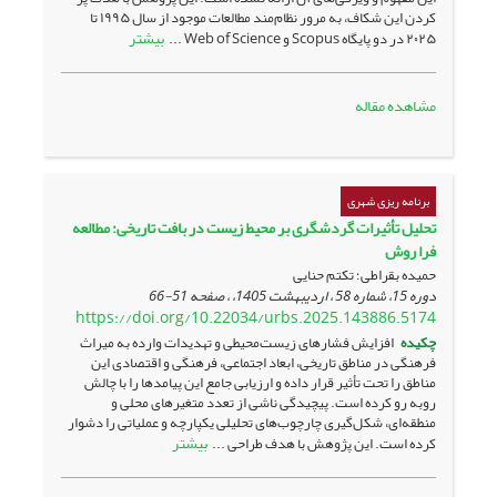
کردن این شکاف، به مرور نظام‌مند مطالعات موجود از سال ۱۹۹۵ تا
بیشتر
۲۰۲۵ در دو پایگاه‌ Scopus و Web of Science ...
مشاهده مقاله
برنامه ریزی شهری
تحلیل تأثیرات گردشگری بر محیط زیست در بافت تاریخی: مطالعه
فرا روش
حمیده بقراطی؛ تکتم حنایی
دوره 15، شماره 58 ، اردیبهشت 1405، ، صفحه
51-66
https://doi.org/10.22034/urbs.2025.143886.5174
چکیده
افزایش فشارهای زیست‌محیطی و تهدیدات وارده به میراث
فرهنگی در مناطق تاریخی، ابعاد اجتماعی، فرهنگی و اقتصادی این
مناطق را تحت تأثیر قرار داده و ارزیابی جامع این پیامدها را با چالش
روبه رو کرده است. پیچیدگی ناشی از تعدد متغیرهای محلی و
منطقه‌ای، شکل‌گیری چارچوب‌های تحلیلی یکپارچه و عملیاتی را دشوار
بیشتر
کرده است. این پژوهش با هدف طراحی ...